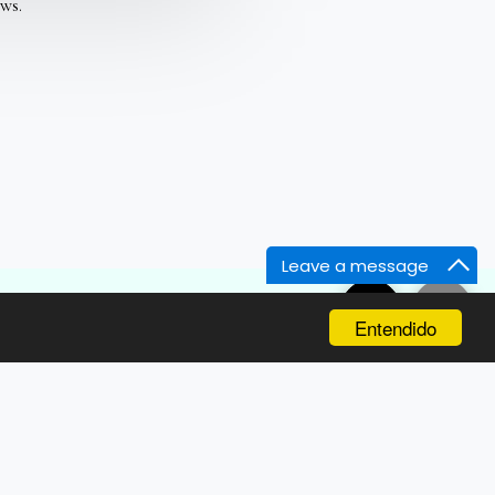
ews.
Leave a message
PÁGINA DE INICIO
CONTÁCTENOS
MÁS
Entendido
");
SUSCRIBIRSE
d(3)').remove(); $('.all-magic-buttons').remove();