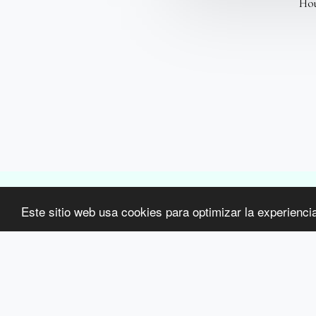
Hou
Centro de restauración y bienestar del cabel
Este sitio web usa cookies para optimizar la experiencia 
Copyright © 2026 Todos los derechos reservados
Términos
|
Privacidad
$('body').prepend('
'); $('#top-menu').remove(); $('footer .navPages').re