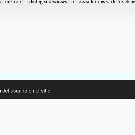
ston's top Trichologist discusses hair loss solutions with Fox 26 n
lo de Texas
del usuario en el sitio.
move(); $('footer .social-icons').remove(); $('footer .side1 div:nth-chil