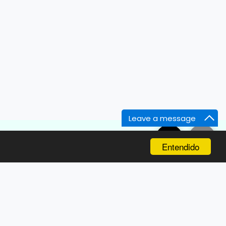
Leave a message
PÁGINA DE INICIO
CONTÁCTENOS
Entendido
MÁS
");
SUSCRIBIRSE
d(3)').remove(); $('.all-magic-buttons').remove();