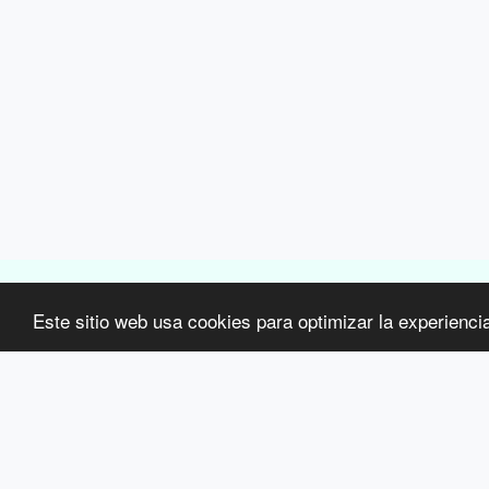
Este sitio web usa cookies para optimizar la experiencia 
Centro de restauración y bienestar del cabel
Copyright © 2026 Todos los derechos reservados
Términos
|
Privacidad
$('body').prepend('
'); $('#top-menu').remove(); $('footer .navPages').re